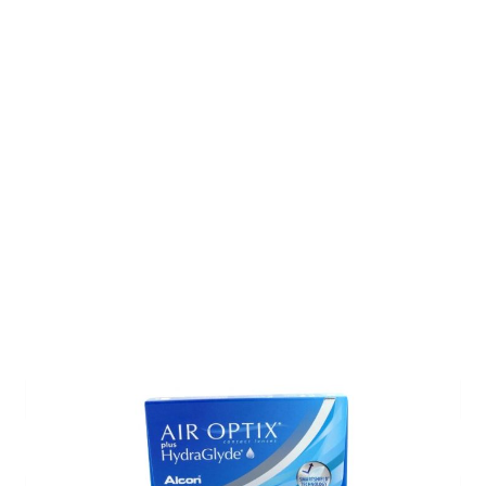
Auf Lager
Lieferzeit: ca. 1-3 Tage
Korrektionswerte
Basiskurve
*
Dioptrie
*