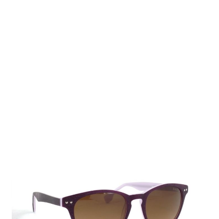
Auf Lager
Lieferzeit: 1-3 Werktage
59,95 €
Inkl. 19% MwSt.
,
zzgl.
Versandkosten
Menge
In den Warenkorb