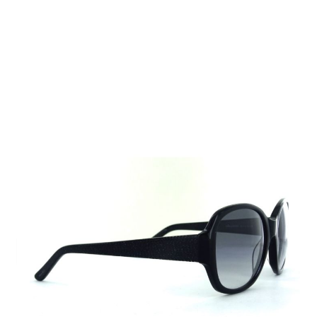
Auf Lager
Lieferzeit: 2-3 Werktage
75,00 €
Inkl. 19% MwSt.
,
zzgl.
Versandkosten
Menge
In den Warenkorb