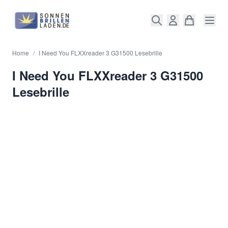
Direkt zum Inhalt
Home
/
I Need You FLXXreader 3 G31500 Lesebrille
I Need You FLXXreader 3 G31500
Lesebrille