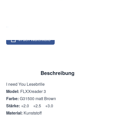
8,95 €
Inkl. 19% MwSt.
,
zzgl.
Versandkosten
Menge
In den Warenkorb
Beschreibung
I need You Lesebrille
Model:
FLXXreader 3
Farbe:
G31500 matt Brown
Stärke:
+2.0 +2.5 +3.0
Material:
Kunststoff