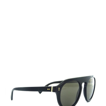
Auf Lager
Lieferzeit: 2-3 Werktage
270,00 €
Inkl. 19% MwSt.
,
zzgl.
Versandkosten
Menge
In den Warenkorb