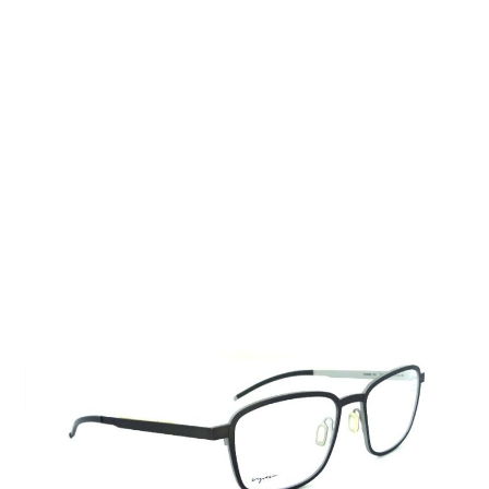
Auf Lager
Lieferzeit: 2-3 Werktage
362,00 €
Inkl. 19% MwSt.
,
zzgl.
Versandkosten
Menge
In den Warenkorb