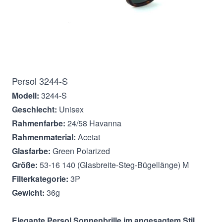
Beschreibung
Persol 3244-S
Modell:
3244-S
Geschlecht:
Unisex
Rahmenfarbe:
24/58 Havanna
Rahmenmaterial:
Acetat
Glasfarbe:
Green Polarized
Größe:
53-16 140 (Glasbreite-Steg-Bügellänge) M
Filterkategorie:
3P
Gewicht:
36g
Elegante Persol
Sonnenbrille im angesagtem Stil.