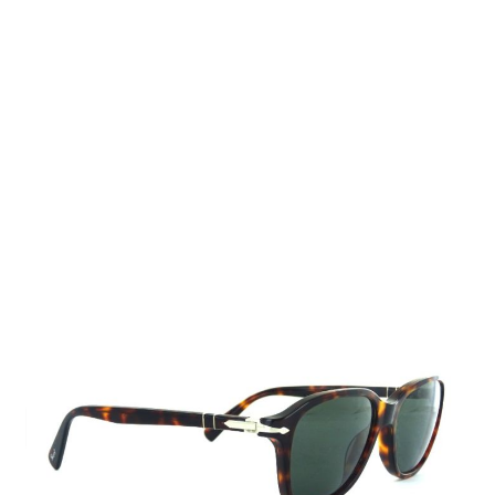
Auf Lager
Lieferzeit: 2-3 Werktage
209,00 €
Inkl. 19% MwSt.
,
zzgl.
Versandkosten
Menge
In den Warenkorb