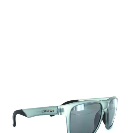
Auf Lager
Lieferzeit: 2-3 Werktage
79,00 €
Inkl. 19% MwSt.
,
zzgl.
Versandkosten
Menge
In den Warenkorb